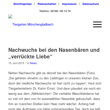
Eintrittspreise
Patenschaften
Impressum
Datenschutz
Telefon: 02166 / 60 14 74
Nachwuchs bei den Nasenbären und
„verrückte Liebe“
/
15. Juni 2015
in
News
Netten Nachwuchs gibt es derzeit bei den Nasenbären (Foto).
„Sie gehören ohnehin zu den Lieblingen in unserem kleinen Zoo,
doch der niedliche Nachwuchs ist fast nicht zu toppen“, freut sich
Tiergartenleiterin Dr. Katrin Ernst. Und dann plaudert sie noch ein
wenig aus dem „Nähkästchen“: Die verliebte Waschbärdame hat
so viel mit dem von ihr auserwählten Nasenbär gekuschelt, dass
ihm an manchen Stellen kein Haar mehr wächst. Anfang half
noch das Auftragen von bitter schmeckendem Tee, doch sie ließ