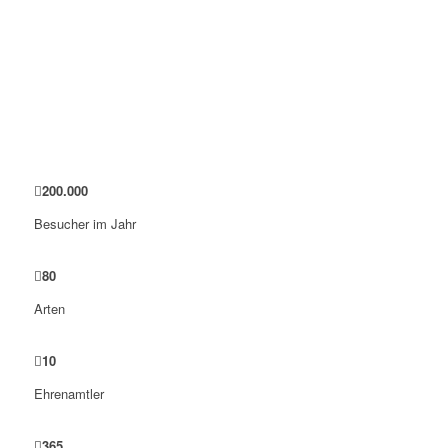
EIN PAAR ZAHLEN
200
.
000
Besucher im Jahr
80
Arten
10
Ehrenamtler
365