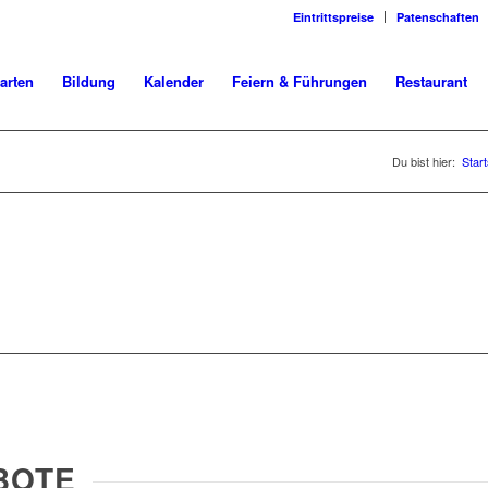
Eintrittspreise
Patenschaften
arten
Bildung
Kalender
Feiern & Führungen
Restaurant
Du bist hier:
Start
ARBEITEN IM TIERGARTE
BOTE