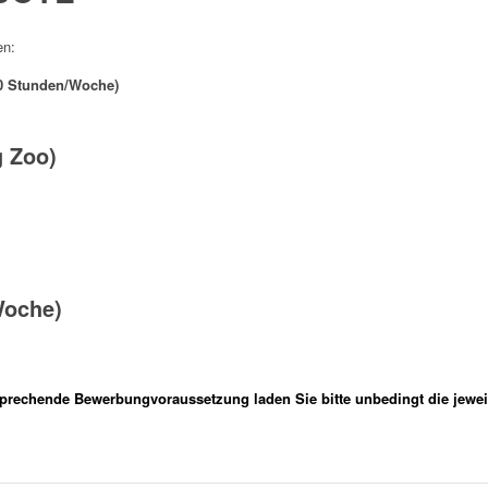
en:
(40 Stunden/Woche)
g Zoo)
Woche)
sprechende Bewerbungvoraussetzung laden Sie bitte unbedingt die jeweil