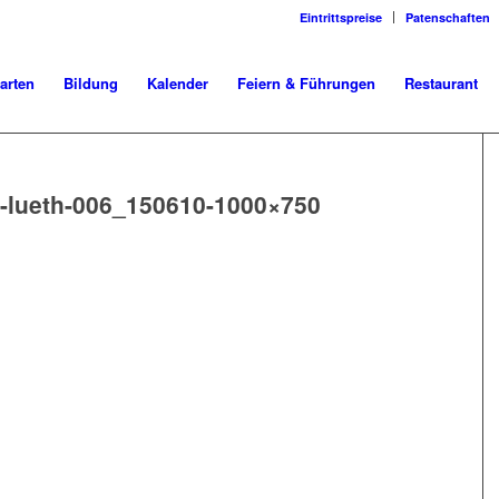
Eintrittspreise
Patenschaften
arten
Bildung
Kalender
Feiern & Führungen
Restaurant
lueth-006_150610-1000×750