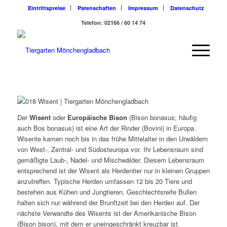
Eintrittspreise
Patenschaften
Impressum
Datenschutz
Telefon: 02166 / 60 14 74
Der
Wisent
oder
Europäische Bison
(
Bison bonasus
; häufig
auch
Bos bonasus
) ist eine Art der Rinder (Bovini) in Europa.
Wisente kamen noch bis in das frühe Mittelalter in den Urwäldern
von West-, Zentral- und Südosteuropa vor. Ihr Lebensraum sind
gemäßigte Laub-, Nadel- und Mischwälder. Diesem Lebensraum
entsprechend ist der Wisent als Herdentier nur in kleinen Gruppen
anzutreffen. Typische Herden umfassen 12 bis 20 Tiere und
bestehen aus Kühen und Jungtieren. Geschlechtsreife Bullen
halten sich nur während der Brunftzeit bei den Herden auf. Der
nächste Verwandte des Wisents ist der Amerikanische Bison
(
Bison bison
), mit dem er uneingeschränkt kreuzbar ist.