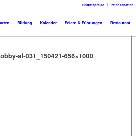
Eintrittspreise
Patenschaften
arten
Bildung
Kalender
Feiern & Führungen
Restaurant
hobby-al-031_150421-656×1000