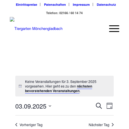
Eintrittspreise
Patenschaften
Impressum
Datenschutz
Telefon: 02166 / 60 14 74
Keine Veranstaltungen für 3. September 2025
vorgesehen. Hier geht es zu den
nächsten
bevorstehenden Veranstaltungen
.
Veransta
Veranst
03.09.2025
Suche
Tag
Ansicht
Suche
Datum
Navigat
wählen.
und
Vorheriger Tag
Nächster Tag