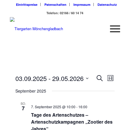
Eintrittspreise
Patenschaften
Impressum
Datenschutz
Telefon: 02166 / 60 14 74
Veransta
Veranst
03.09.2025
 - 
29.05.2026
Suche
Liste
Ansicht
Suche
Datum
Navigat
September 2025
wählen.
und
Ansichten
SO.
7. September 2025 @ 10:00
-
16:00
7
Navigatio
Tage des Artenschutzes –
Artenschutzkampagnen „Zootier des
Jahres“