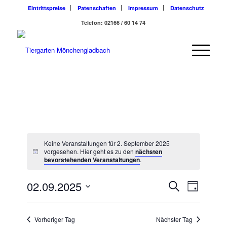
Eintrittspreise
Patenschaften
Impressum
Datenschutz
Telefon: 02166 / 60 14 74
Keine Veranstaltungen für 2. September 2025
vorgesehen. Hier geht es zu den
nächsten
bevorstehenden Veranstaltungen
.
Veransta
Veranst
02.09.2025
Suche
Tag
Ansicht
Suche
Datum
Navigat
wählen.
und
Vorheriger Tag
Nächster Tag