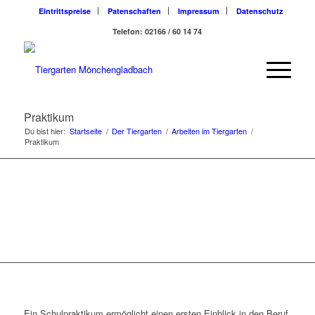
Eintrittspreise
Patenschaften
Impressum
Datenschutz
Telefon: 02166 / 60 14 74
Praktikum
Du bist hier:
Startseite
/
Der Tiergarten
/
Arbeiten im Tiergarten
/
Praktikum
PRAKTIKUM
Ein Schulpraktikum ermöglicht einen ersten Einblick in den Beruf